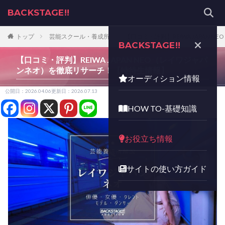
BACKSTAGE!!
トップ
芸能スクール・養成所
【口コミ・評判】REIWA JAPAN
BACKSTAGE!!
【口コミ・評判】REIWA JAPAN NEO（レイワジャパ
ンネオ）を徹底リサーチ！【特待生情報】
オーディション情報
公開日：2026.04.06
更新日：2026.07.13
HOW TO-基礎知識
お役立ち情報
サイトの使い方ガイド