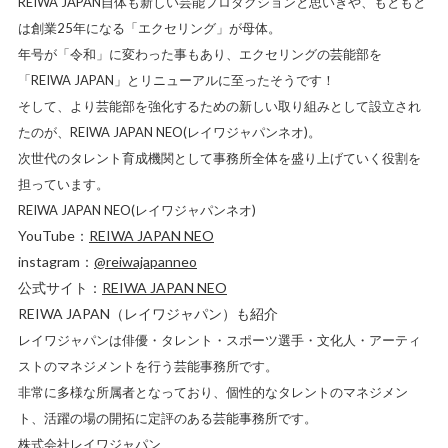
REIWA JAPAN自体も新しい芸能プロダクションと思いきや、もともと
は創業25年になる「エクセリング」が母体。
年号が「令和」に変わった事もあり、エクセリングの芸能部を
「REIWA JAPAN」とリニューアルに至ったそうです！
そして、より芸能部を強化するための新しい取り組みとして設立され
たのが、REIWA JAPAN NEO(レイワジャパンネオ)。
次世代のタレント育成機関として事務所全体を盛り上げていく役割を
担っています。
REIWA JAPAN NEO(レイワジャパンネオ)
YouTube：
REIWA JAPAN NEO
instagram：
@reiwajapanneo
公式サイト：
REIWA JAPAN NEO
REIWA JAPAN（レイワジャパン）も紹介
レイワジャパンは俳優・タレント・スポーツ選手・文化人・アーティ
ストのマネジメントを行う芸能事務所です。
非常に多様な所属者となっており、個性的なタレントのマネジメン
ト、活躍の場の開拓に定評のある芸能事務所です。
株式会社レイワジャパン