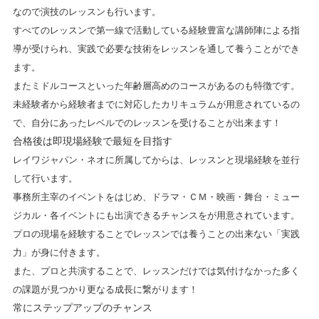
なので演技のレッスンも行います。
すべてのレッスンで第一線で活動している経験豊富な講師陣による指
導
が受けられ、実践で必要な技術をレッスンを通して養うことができ
ます。
またミドルコースといった年齢層高めのコースがあるのも特徴です。
未経験者から経験者までに対応したカリキュラムが用意されているの
で、自分にあったレベルでのレッスンを受けることが出来ます！
合格後は即現場経験で最短を目指す
レイワジャパン・ネオに所属してからは、レッスンと現場経験を並行
して行います。
事務所主宰のイベントをはじめ、ドラマ・ＣＭ・映画・舞台・ミュー
ジカル・各イベントにも出演できるチャンスをが用意されています。
プロの現場を経験することでレッスンでは養うことの出来ない「実践
力」が身に付きます。
また、プロと共演することで、レッスンだけでは気付けなかった多く
の課題が見つかり更なる成長に繋がります！
常にステップアップのチャンス