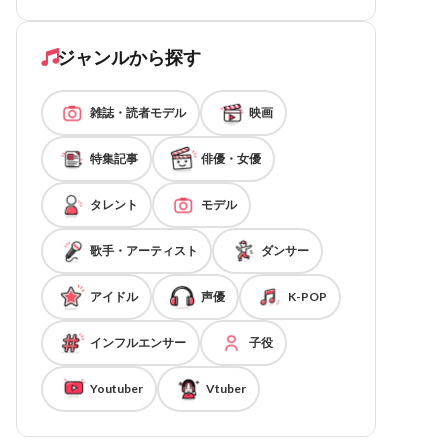
ジャンルから探す
雑誌・読者モデル
映画
特集記事
俳優・女優
タレント
モデル
歌手・アーティスト
ダンサー
アイドル
声優
K-POP
インフルエンサー
子役
Youtuber
Vtuber