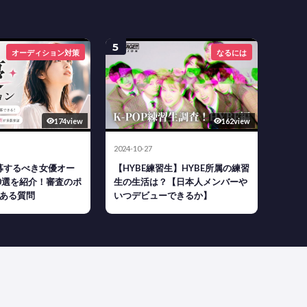
5
オーディション対策
なるには
174view
162view
2024-10-27
応募するべき女優オー
【HYBE練習生】HYBE所属の練習
0選を紹介！審査のポ
生の生活は？【日本人メンバーや
ある質問
いつデビューできるか】