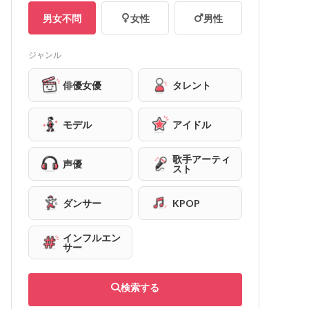
男女不問
女性
男性
ジャンル
俳優女優
タレント
モデル
アイドル
歌手アーティ
声優
スト
ダンサー
KPOP
インフルエン
サー
検索する