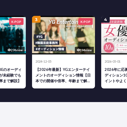
3
4
K-POP
K-POP
274view
194view
2024-12-05
2026-05-01
YBEのオーディ
【2026年最新】YGエンターテイ
2026年に
が未経験でも
メントのオーディション情報【日
ディション1
率まで解説】
本での開催や倍率、年齢まで解
イントやよく
説】