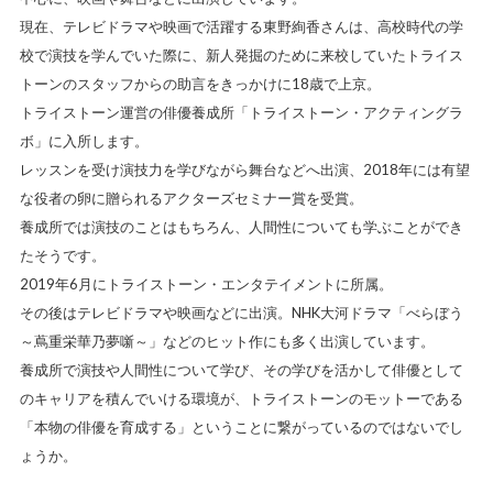
現在、テレビドラマや映画で活躍する東野絢香さんは、高校時代の学
校で演技を学んでいた際に、新人発掘のために来校していたトライス
トーンのスタッフからの助言をきっかけに18歳で上京。
トライストーン運営の俳優養成所「トライストーン・アクティングラ
ボ」に入所します。
レッスンを受け演技力を学びながら舞台などへ出演、2018年には有望
な役者の卵に贈られるアクターズセミナー賞を受賞。
養成所では演技のことはもちろん、人間性についても学ぶことができ
たそうです。
2019年6月にトライストーン・エンタテイメントに所属。
その後はテレビドラマや映画などに出演。NHK大河ドラマ「べらぼう
～蔦重栄華乃夢噺～」などのヒット作にも多く出演しています。
養成所で演技や人間性について学び、その学びを活かして俳優として
のキャリアを積んでいける環境が、トライストーンのモットーである
「本物の俳優を育成する」ということに繋がっているのではないでし
ょうか。