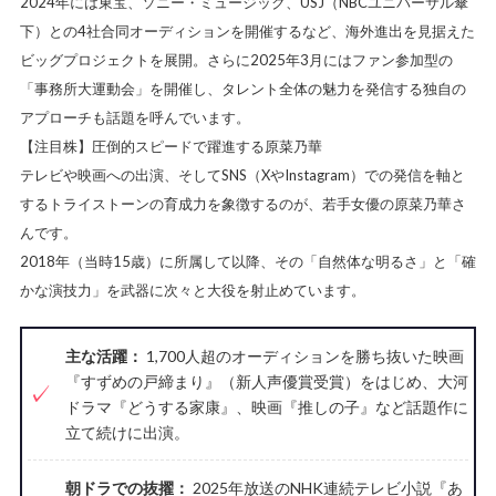
2024年には東宝、ソニー・ミュージック、USJ（NBCユニバーサル傘
下）との4社合同オーディションを開催するなど、海外進出を見据えた
ビッグプロジェクトを展開。さらに2025年3月にはファン参加型の
「事務所大運動会」を開催し、タレント全体の魅力を発信する独自の
アプローチも話題を呼んでいます。
【注目株】圧倒的スピードで躍進する原菜乃華
テレビや映画への出演、そしてSNS（XやInstagram）での発信を軸と
するトライストーンの育成力を象徴するのが、若手女優の原菜乃華さ
んです。
2018年（当時15歳）に所属して以降、その「自然体な明るさ」と「確
かな演技力」を武器に次々と大役を射止めています。
主な活躍：
1,700人超のオーディションを勝ち抜いた映画
『すずめの戸締まり』（新人声優賞受賞）をはじめ、大河
ドラマ『どうする家康』、映画『推しの子』など話題作に
立て続けに出演。
朝ドラでの抜擢：
2025年放送のNHK連続テレビ小説『あ