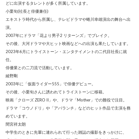
どに出演するタレントが多く所属しています。
小栗旬(社長と俳優兼任)
エキストラ時代から所属し、テレビドラマや蜷川幸雄演出の舞台へ出
演。
2007年にドラマ「花より男子2 リターンズ」でブレイク。
その後、大河ドラマや大ヒット映画などへの出演も果たしています。
2023年6月にトライストーン・エンタテイメントの二代目社長に就
任。
俳優業との二刀流で活動しています。
綾野剛
2003年に「仮面ライダー555」で俳優デビュー。
その後、小栗旬さんに誘われてトライストーンに移籍。
映画「クローズ ZERO II」や、ドラマ「Mother」での難役で注目。
ドラマ「コウノドリ」や「アバランチ」などのヒット作品で主演を務
めています。
間宮祥太朗
中学生のときに先輩に連れられて行った雑誌の撮影をきっかけに、