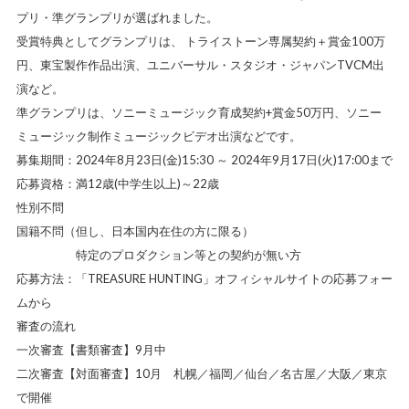
プリ・準グランプリが選ばれました。
受賞特典としてグランプリは、 トライストーン専属契約＋賞金100万
円、東宝製作作品出演、ユニバーサル・スタジオ・ジャパンTVCM出
演など。
準グランプリは、ソニーミュージック育成契約+賞金50万円、ソニー
ミュージック制作ミュージックビデオ出演などです。
募集期間：2024年8月23日(金)15:30 ～ 2024年9月17日(火)17:00まで
応募資格：満12歳(中学生以上)～22歳
性別不問
国籍不問（但し、日本国内在住の方に限る）
特定のプロダクション等との契約が無い方
応募方法：「TREASURE HUNTING」オフィシャルサイトの応募フォー
ムから
審査の流れ
一次審査【書類審査】9月中
二次審査【対面審査】10月 札幌／福岡／仙台／名古屋／大阪／東京
で開催