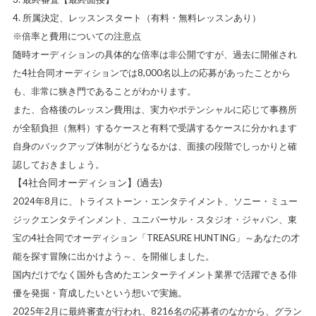
所属決定、レッスンスタート（有料・無料レッスンあり）
※倍率と費用についての注意点
随時オーディションの具体的な倍率は非公開ですが、過去に開催され
た4社合同オーディションでは8,000名以上の応募があったことから
も、非常に狭き門であることがわかります。
また、合格後のレッスン費用は、実力やポテンシャルに応じて事務所
が全額負担（無料）するケースと有料で受講するケースに分かれます
自身のバックアップ体制がどうなるかは、面接の段階でしっかりと確
認しておきましょう。
【4社合同オーディション】(過去)
2024年8月に、トライストーン・エンタテイメント、ソニー・ミュー
ジックエンタテインメント、ユニバーサル・スタジオ・ジャパン、東
宝の4社合同でオーディション「TREASURE HUNTING」～あなたの才
能を探す冒険に出かけよう～、を開催しました。
国内だけでなく国外も含めたエンターテイメント業界で活躍できる俳
優を発掘・育成したいという想いで実施。
2025年2月に最終審査が行われ、8216名の応募者のなかから、グラン