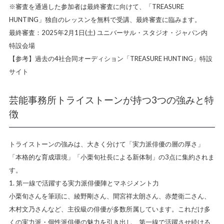
※審査を通過した参加者は最終審査に向けて、「TREASURE
HUNTING」独自のレッスンを無料で受講、最終審査に臨みます。
最終審査：2025年2月1日(土) ユニバーサル・スタジオ・ジャパン内
特設会場
【参考】過去の4社合同オーディション「TREASURE HUNTING」特設
サイト
芸能事務所トライストーンが持つ3つの強みと特
徴
トライストーンの強みは、大きく分けて「実力派俳優の層の厚さ」
「本格的な育成環境」「小栗旬社長による新体制」の3点に集約されま
す。
1. 第一線で活躍する実力派俳優陣とマネジメント力
小栗旬さんを筆頭に、綾野剛さん、間宮祥太朗さん、赤楚衛二さん、
木村文乃さんなど、主役級の俳優が多数所属しています。これだけ多
くの実力派・個性派俳優の魅力を引き出し、第一線で活躍させ続ける