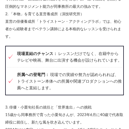
圧倒的なマネジメント能力が同事務所の最大の強みです。
2. 「本物」を育てる直営養成所（演技研究所）
直営の俳優養成所「トライストーン・アクティングラボ」では、初心
者から経験者までベテラン講師による本格的なレッスンを受けられま
す。
現場直結のチャンス：
レッスンだけでなく、在籍中から
テレビや映画、舞台に出演する機会が設けられています。
所属への登竜門：
現場での実績や努力が認められれば、
トライストーン本体への所属や関連プロダクションへの推
薦へと直結します。
3. 俳優・小栗旬社長の就任と「世界進出」への挑戦
15歳から同事務所で育った小栗旬さんが、2023年6月に40歳で代表取
締役に就任し、新たな風を吹き込んでいます。