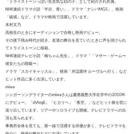
「トライストーンっぽい生意気な顔の子」として紹介され所属。
NHK連続ドラマ小説「半分、青い」、ドラマ「ナンバMG5」、映画
「破戒」など、ドラマや映画で活躍しています。
木村文乃
高校生のときにオーディションで合格し映画デビュー。
その後下積み時代が続き、友達の舞台を見ていたときに声を掛けられ
てトライストーンに移籍。
NHK連続テレビ小説「梅ちゃん先生」、ドラマ「「マザー・ゲーム〜
彼女たちの階級〜」
ドラマ「スカイキャッスル」、映画「岸辺露伴 ルーヴルへ行く」など
ヒット作品に多く出演しています。
miwa
シンガーソングライターのmiwaさんは慶應義塾大学在学中の2010年
にデビュー。「chAngE」「ヒカリヘ」「夜空。」などヒット曲を世に
送り出しています。ツアーやソロライブも開催。テレビドラマへの出
演も見られます。
事務所全体を見ても、第一線で活躍する俳優が多く、テレビドラマを
中心に、映画や舞台などに出演しています。