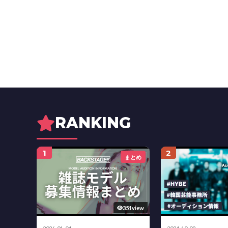
RANKING
1
2
まとめ
351view