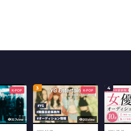
3
4
K-POP
K-POP
317view
201view