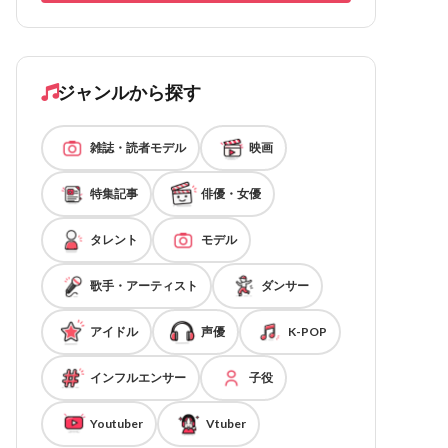
ジャンルから探す
雑誌・読者モデル
映画
特集記事
俳優・女優
タレント
モデル
歌手・アーティスト
ダンサー
アイドル
声優
K-POP
インフルエンサー
子役
Youtuber
Vtuber