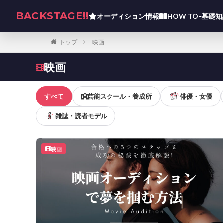
BACKSTAGE!!
オーディション情報
HOW TO-基礎
トップ
映画
映画
すべて
芸能スクール・養成所
俳優・女優
雑誌・読者モデル
映画