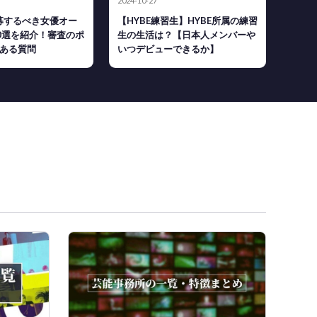
2024-10-27
応募するべき女優オー
【HYBE練習生】HYBE所属の練習
0選を紹介！審査のポ
生の生活は？【日本人メンバーや
ある質問
いつデビューできるか】