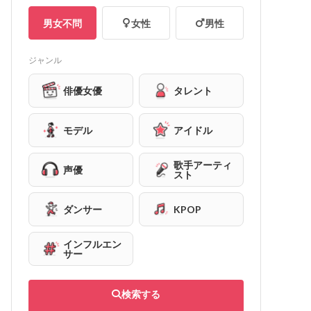
男女不問
女性
男性
ジャンル
俳優女優
タレント
モデル
アイドル
歌手アーティ
声優
スト
ダンサー
KPOP
インフルエン
サー
検索する