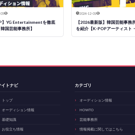
-05
2024-12-01
P】YG Entertainmentを徹底
【2026最新版】韓国芸能事務
【韓国芸能事務所】
を紹介【K-POPアーティスト
ィション情報まで】
サイトナビ
カテゴリ
トップ
オーディション情報
オーディション情報
HOWTO
基礎知識
芸能事務所
お役立ち情報
情報掲載に関してはこちら