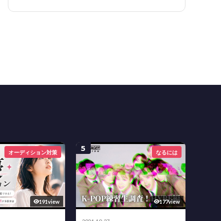
5
オーディション対策
なるには
191view
177view