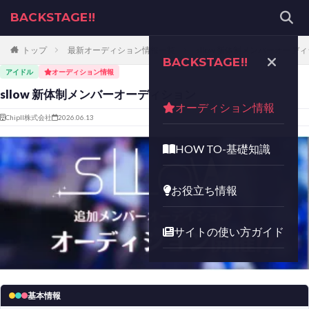
BACKSTAGE!!
トップ
最新オーディション情報一覧
sllow 新体制メンバーオーデ
BACKSTAGE!!
アイドル
オーディション情報
sllow 新体制メンバーオーディション
オーディション情報
Chipll株式会社
2026.06.13
HOW TO-基礎知識
お役立ち情報
サイトの使い方ガイド
基本情報