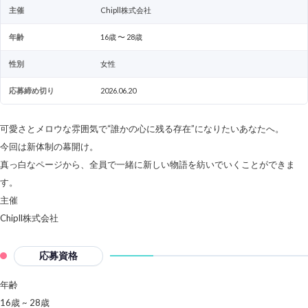
主催
Chipll株式会社
年齢
16歳 〜 28歳
性別
女性
応募締め切り
2026.06.20
可愛さとメロウな雰囲気で“誰かの心に残る存在”になりたいあなたへ。
今回は新体制の幕開け。
真っ白なページから、全員で一緒に新しい物語を紡いでいくことができま
す。
主催
Chipll株式会社
応募資格
年齢
16歳 ~ 28歳