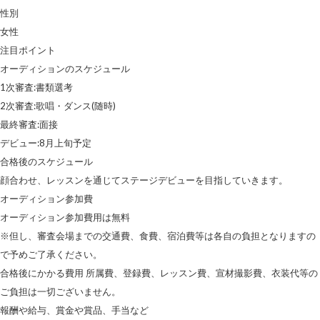
性別
女性
注目ポイント
オーディションのスケジュール
1次審査:書類選考
2次審査:歌唱・ダンス(随時)
最終審査:面接
デビュー:8月上旬予定
合格後のスケジュール
顔合わせ、レッスンを通じてステージデビューを目指していきます。
オーディション参加費
オーディション参加費用は無料
※但し、審査会場までの交通費、食費、宿泊費等は各自の負担となりますの
で予めご了承ください。
合格後にかかる費用 所属費、登録費、レッスン費、宣材撮影費、衣装代等の
ご負担は一切ございません。
報酬や給与、賞金や賞品、手当など