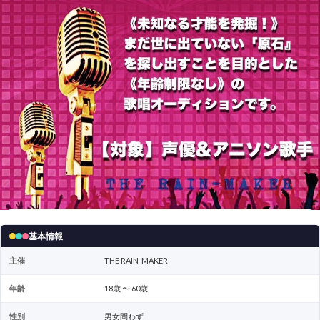
基本情報
主催
THE RAIN-MAKER
年齢
18歳 〜 60歳
性別
男女問わず