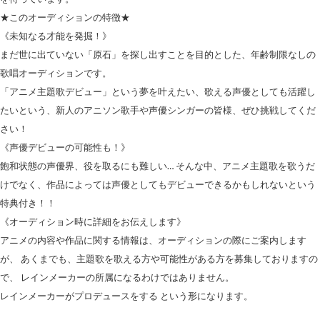
★このオーディションの特徴★
《未知なる才能を発掘！》
まだ世に出ていない「原石」を探し出すことを目的とした、年齢制限なしの
歌唱オーディションです。
「アニメ主題歌デビュー」という夢を叶えたい、歌える声優としても活躍し
たいという、新人のアニソン歌手や声優シンガーの皆様、ぜひ挑戦してくだ
さい！
《声優デビューの可能性も！》
飽和状態の声優界、役を取るにも難しい… そんな中、アニメ主題歌を歌うだ
けでなく、作品によっては声優としてもデビューできるかもしれないという
特典付き！！
《オーディション時に詳細をお伝えします》
アニメの内容や作品に関する情報は、オーディションの際にご案内します
が、 あくまでも、主題歌を歌える方や可能性がある方を募集しておりますの
で、 レインメーカーの所属になるわけではありません。
レインメーカーがプロデュースをする という形になります。