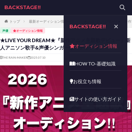
BACKSTAGE!!
トップ
最新オーディション情報一覧
★LIVE YOUR DREA
BACKSTAGE!!
声優
オーディション情報
★LIVE YOUR DREAM★『新作アニメ主題歌デビュー』新
オーディション情報
人アニソン歌手&声優シンガーオーディション
THE RAIN-MAKER
2025.07.10
HOW TO-基礎知識
お役立ち情報
サイトの使い方ガイド