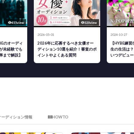
455view
320view
2026-05-01
2024-10-27
YBEのオーディ
2026年に応募するべき女優オー
【HYBE練習
が未経験でも
ディション10選を紹介！審査のポ
生の生活は？
率まで解説】
イントやよくある質問
いつデビュー
オーディション情報
HOWTO