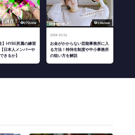
272view
234view
2024-10-16
生】HYBE所属の練習
お金がかからない芸能事務所に入
【日本人メンバーや
る方法！特待生制度や中小事務所
できるか】
の狙い方を解説