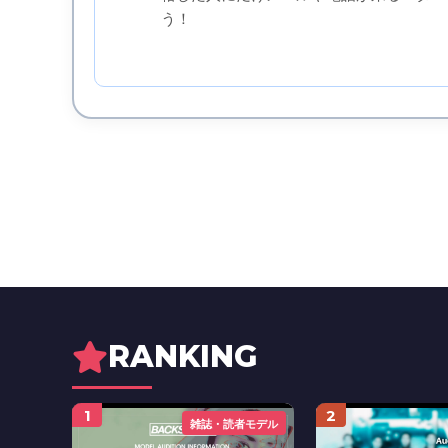
う！
RANKING
1
2
雑誌・読者モデル