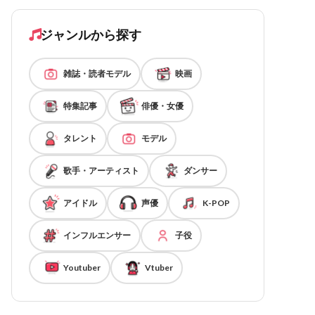
ジャンルから探す
雑誌・読者モデル
映画
特集記事
俳優・女優
タレント
モデル
歌手・アーティスト
ダンサー
アイドル
声優
K-POP
インフルエンサー
子役
Youtuber
Vtuber