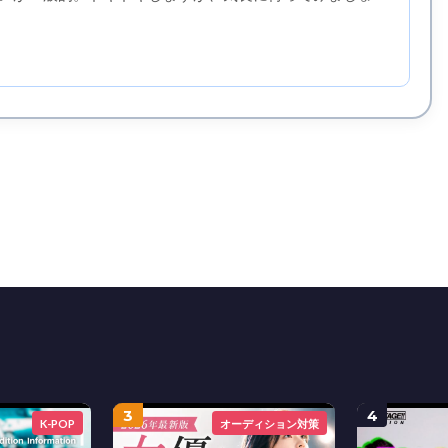
3
4
K-POP
オーディション対策