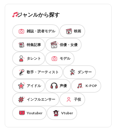
ジャンルから探す
雑誌・読者モデル
映画
特集記事
俳優・女優
タレント
モデル
歌手・アーティスト
ダンサー
アイドル
声優
K-POP
インフルエンサー
子役
Youtuber
Vtuber