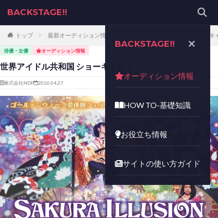
BACKSTAGE!!
トップ
最新オーディション情報一覧
世界アイドル共和国 ショーキ
BACKSTAGE!!
俳優・女優
オーディション情報
世界アイドル共和国 ショーキャスト
オーディション情報
株式会社NDP
2026.04.27
HOW TO-基礎知識
お役立ち情報
サイトの使い方ガイド