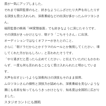
度が一気にアップしました。
それまで福田監督のもと、好きなようにふざけたり大声を出したりす
る演技も受け入れられ、深夜番組などの出演が多かったムロツヨシさ
ん。
福田監督の映画「HK変態仮面」でも好きなように演じたそうです。
その演技がきっかけとなり、朝ドラ「ごちそうさん」に出演。
オーディションではなくオファーがきたとのこと。
さらに「朝ドラだからとかドラマのルールとか無視してください、壊
してくれた方がおもしろい」と言われたそうです。
「やり過ぎだと思ったら止めてください」と伝えていたのにもかかわ
らず、一度も何も言われることなく受け入れられたと明かしていま
す。
大声を出すというような深夜向けの演技もそのまま採用。
ムロツヨシさんの個性と演技力が認められ、深夜番組を見ないような
層にも名前を知ってもらうきっかけとなり、知名度は全国区に広がり
ました。
スタジオコントにも挑戦