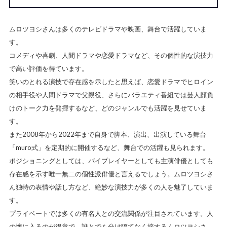
ムロツヨシさんは多くのテレビドラマや映画、舞台で活躍していま
す。
コメディや喜劇、人間ドラマや恋愛ドラマなど、その個性的な演技力
で高い評価を得ています。
笑いのとれる演技で存在感を示したと思えば、恋愛ドラマでヒロイン
の相手役や人間ドラマで父親役、さらにバラエティ番組では芸人顔負
けのトーク力を発揮するなど、どのジャンルでも活躍を見せていま
す。
また2008年から2022年まで自身で脚本、演出、出演している舞台
「muro式」を定期的に開催するなど、舞台での活躍も見られます。
ポジショニングとしては、バイプレイヤーとしても主演俳優としても
存在感を示す唯一無二の個性派俳優と言えるでしょう。ムロツヨシさ
ん独特の表情や話し方など、絶妙な演技力が多くの人を魅了していま
す。
プライベートでは多くの有名人との交流関係が注目されています。人
の懐に入るのが得意で、誰とでも分け隔てなく接するムロツヨシさ