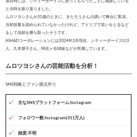
退社時には、シティーボーイズに拾ってもらったことに感謝している
と当時を振り返りました。
ムロツヨシさんが31歳のときに、きたろうさんの誘いで舞台に客演。
当初技量を認められていなかったけれど、アドリブで笑いをとるなど
をして信頼を勝ち取ったそうです。
ASH&Dコーポレーションには2024年3月現在、シティーボーイズの3
人、久本朋子さん、阿佐ヶ谷姉妹などが所属しています。
ムロツヨシさんの芸能活動を分析！
SNS戦略とファン接点作り
主なSNSプラットフォーム:
Instagram
フォロワー数:Instagram(311万人)
頻度:不明