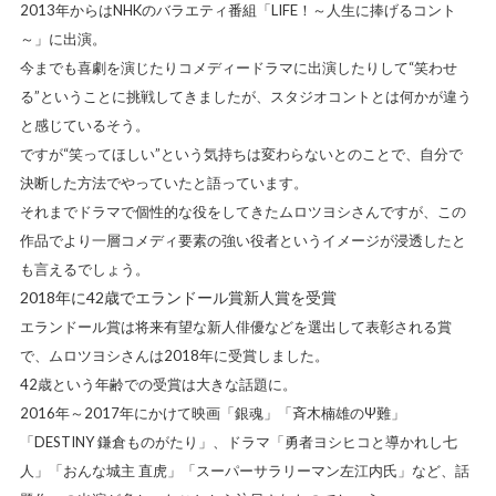
2013年からはNHKのバラエティ番組「LIFE！～人生に捧げるコント
～」に出演。
今までも喜劇を演じたりコメディードラマに出演したりして“笑わせ
る”ということに挑戦してきましたが、スタジオコントとは何かが違う
と感じているそう。
ですが“笑ってほしい”という気持ちは変わらないとのことで、自分で
決断した方法でやっていたと語っています。
それまでドラマで個性的な役をしてきたムロツヨシさんですが、この
作品でより一層コメディ要素の強い役者というイメージが浸透したと
も言えるでしょう。
2018年に42歳でエランドール賞新人賞を受賞
エランドール賞は将来有望な新人俳優などを選出して表彰される賞
で、ムロツヨシさんは2018年に受賞しました。
42歳という年齢での受賞は大きな話題に。
2016年～2017年にかけて映画「銀魂」「斉木楠雄のΨ難」
「DESTINY 鎌倉ものがたり」、ドラマ「勇者ヨシヒコと導かれし七
人」「おんな城主 直虎」「スーパーサラリーマン左江内氏」など、話