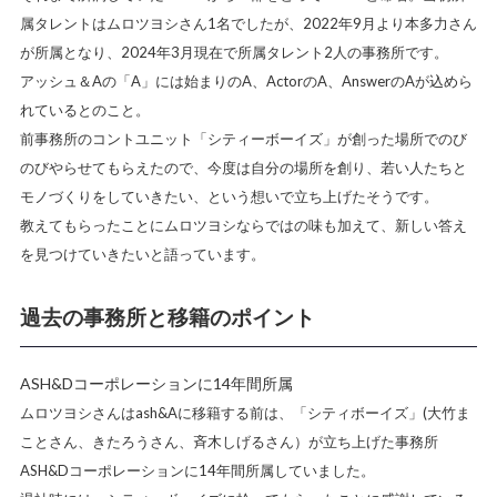
属タレントはムロツヨシさん1名でしたが、2022年9月より本多力さん
が所属となり、2024年3月現在で所属タレント2人の事務所です。
アッシュ＆Aの「A」には始まりのA、ActorのA、AnswerのAが込めら
れているとのこと。
前事務所のコントユニット「シティーボーイズ」が創った場所でのび
のびやらせてもらえたので、今度は自分の場所を創り、若い人たちと
モノづくりをしていきたい、という想いで立ち上げたそうです。
教えてもらったことにムロツヨシならではの味も加えて、新しい答え
を見つけていきたいと語っています。
過去の事務所と移籍のポイント
ASH&Dコーポレーションに14年間所属
ムロツヨシさんはash&Aに移籍する前は、「シティボーイズ」(大竹ま
ことさん、きたろうさん、斉木しげるさん）が立ち上げた事務所
ASH&Dコーポレーションに14年間所属していました。