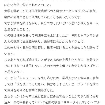
のない自信に悩まされたとのこと。
大学を辞めてからは俳優養成所への入所やワークショップへの参加、
劇団の研究生として入団していたこともあったそうです。
ですが活動を続けながら、自分でやりたいという思いが強くなり一人
芝居をすることに。
その後は仲間を募って劇団を立ち上げましたが、仲間とムロツヨシさ
んとの熱意に温度差があり、発起者にもかかわらずクビに。
この先どうするか自問自答し、役者を続けることを決心したと語って
います。
じゃあどうすれば続けることができるのかを考えたときに、自分ひと
りのやり方では通用しない、人のチカラを借りて自信を作り上げたい
と思うように。
そこから「ムロツヨシ」を売り込むため、業界人がいる飲み会に参加
しては「僕を使ってください、損はさせません」と、プライドを捨て
て自分を売り込む営業に挑みました。
あるきっかけから本広克行監督と飲み会で会うことができた際に売り
込み、その甲斐あって2005年公開の映画「サマータイムマシン・ブル