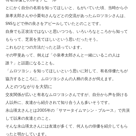
とにかく自分の名前を知ってほしいと、もがいていた頃、当時から小
泉孝太郎さんや小栗旬さんなどとの交流があったムロツヨシさんは、
SNSなどで仲の良さをアピールしていたとのことです。
自身でも正攻法ではないと思いつつも、いろいろなところから知って
もらって、芝居を見てほしいという思いだったそう。
これもひとつの方法だったと語っています。
その甲斐あって、例えば「小泉孝太郎さんと一緒にいるこの人は
誰？」と話題になることも。
「ムロツヨシ」を知ってほしいという思いに対して、有名俳優たちが
協力するところに、ムロツヨシさんの人柄の良さが伺えます。
人とのつながりを大切に
交友関係が広いと有名なムロツヨシさんですが、自分から声を掛ける
人以外に、友達から紹介されて知り合う人も多いそうです。
永山瑛太さんとは2005年の「サマータイムマシン・ブルース」で共演
して以来の友達とのこと。
そんな永山瑛太さんには友達が多くて、何人もの俳優を紹介してもら
ったと明かしています。