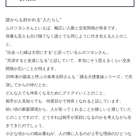
誰からも好かれる“人たらし”
ムロツヨシさんといえば、幅広い人脈と交友関係が有名です。
俳優も芸人も分け隔てなく誰とでも同じように付き合える人とのこ
と。
“出会った縁は大切にする”と語っているムロツヨシさん。
“共演すると友達になる”と話していて、本当にそう思えるくらい交友
関係が広いことが伺えます。
20年来の親友と呼ぶ小泉孝太郎さんも「踊る大捜査線シリーズ」で共
演してからの仲だとか。
どんな人でも仲良くなるためにグイグイいくとのこと。
相手が人見知りでも、何度目かで仲良くなれると話しています。
幼い頃の家庭環境から、人が笑ってくれることが嬉しいと感じていた
とのことですので、どうすれば相手が笑顔になるのかを考えながら生
きてきたのでしょう。
小さな頃からの積み重ねが、人の懐に入るのが上手な理由のひとつな