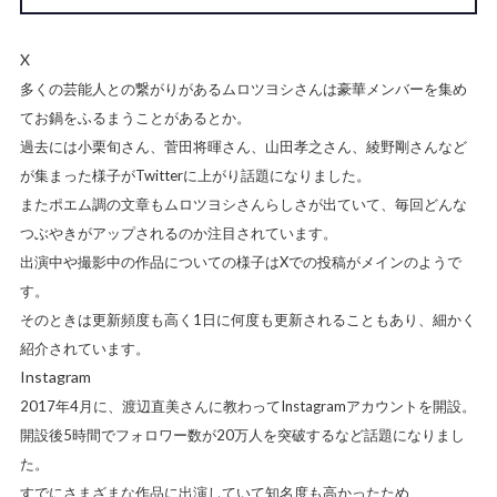
X
多くの芸能人との繋がりがあるムロツヨシさんは豪華メンバーを集め
てお鍋をふるまうことがあるとか。
過去には小栗旬さん、菅田将暉さん、山田孝之さん、綾野剛さんなど
が集まった様子がTwitterに上がり話題になりました。
またポエム調の文章もムロツヨシさんらしさが出ていて、毎回どんな
つぶやきがアップされるのか注目されています。
出演中や撮影中の作品についての様子はXでの投稿がメインのようで
す。
そのときは更新頻度も高く1日に何度も更新されることもあり、細かく
紹介されています。
Instagram
2017年4月に、渡辺直美さんに教わってInstagramアカウントを開設。
開設後5時間でフォロワー数が20万人を突破するなど話題になりまし
た。
すでにさまざまな作品に出演していて知名度も高かったため、