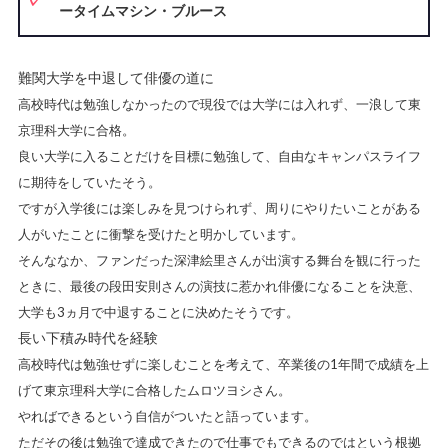
ータイムマシン・ブルース
難関大学を中退して俳優の道に
高校時代は勉強しなかったので現役では大学には入れず、一浪して東
京理科大学に合格。
良い大学に入ることだけを目標に勉強して、自由なキャンパスライフ
に期待をしていたそう。
ですが入学後には楽しみを見つけられず、周りにやりたいことがある
人がいたことに衝撃を受けたと明かしています。
そんななか、ファンだった深津絵里さんが出演する舞台を観に行った
ときに、最後の段田安則さんの演技に惹かれ俳優になることを決意、
大学も3ヵ月で中退することに決めたそうです。
長い下積み時代を経験
高校時代は勉強せずに楽しむことを考えて、卒業後の1年間で成績を上
げて東京理科大学に合格したムロツヨシさん。
やればできるという自信がついたと語っています。
ただその後は勉強で達成できたので仕事でもできるのではという根拠