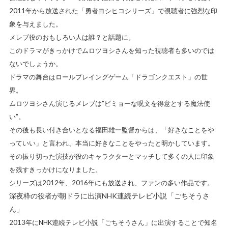
2011年から放送された「勇者ヨシヒコシリーズ」で視聴者に強烈な印
象を与えました。
メレブ役のおもしろい人は誰？と話題に。
このドラマがきっかけでムロツヨシさんを知った視聴者も多いのでは
ないでしょうか。
ドラマの舞台はロールプレイングゲーム「ドラゴンクエスト」の世
界。
ムロツヨシさん演じるメレブは“ビミョーな呪文を得意とする魔法使
い”。
その後も長い付き合いとなる福田雄一監督からは、「好きなことをや
っていい」と言われ、本当に好きなことをやったと明かしています。
その振り切った演技が役のキャラクターとマッチして多くの人に印象
を残すきっかけになりました。
シリーズは2012年、2016年にも放送され、ファンの多い作品です。
深夜枠の役者が朝ドラに出演NHK連続テレビ小説「ごちそうさ
ん」
2013年にNHK連続テレビ小説「ごちそうさん」に出演することで知名