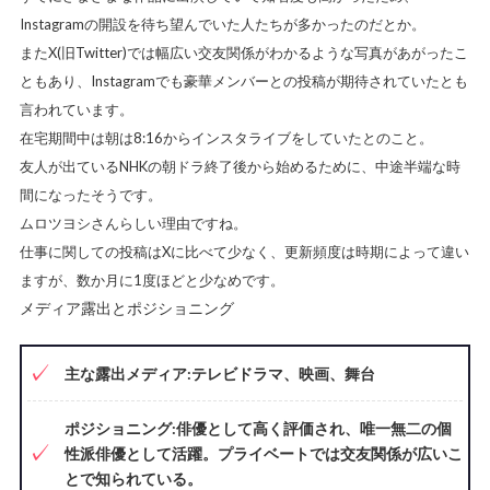
Instagramの開設を待ち望んでいた人たちが多かったのだとか。
またX(旧Twitter)では幅広い交友関係がわかるような写真があがったこ
ともあり、Instagramでも豪華メンバーとの投稿が期待されていたとも
言われています。
在宅期間中は朝は8:16からインスタライブをしていたとのこと。
友人が出ているNHKの朝ドラ終了後から始めるために、中途半端な時
間になったそうです。
ムロツヨシさんらしい理由ですね。
仕事に関しての投稿はXに比べて少なく、更新頻度は時期によって違い
ますが、数か月に1度ほどと少なめです。
メディア露出とポジショニング
主な露出メディア:テレビドラマ、映画、舞台
ポジショニング:俳優として高く評価され、唯一無二の個
性派俳優として活躍。プライベートでは交友関係が広いこ
とで知られている。