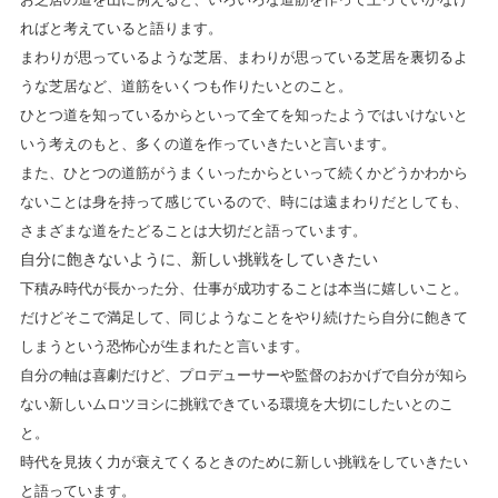
ればと考えていると語ります。
まわりが思っているような芝居、まわりが思っている芝居を裏切るよ
うな芝居など、道筋をいくつも作りたいとのこと。
ひとつ道を知っているからといって全てを知ったようではいけないと
いう考えのもと、多くの道を作っていきたいと言います。
また、ひとつの道筋がうまくいったからといって続くかどうかわから
ないことは身を持って感じているので、時には遠まわりだとしても、
さまざまな道をたどることは大切だと語っています。
自分に飽きないように、新しい挑戦をしていきたい
下積み時代が長かった分、仕事が成功することは本当に嬉しいこと。
だけどそこで満足して、同じようなことをやり続けたら自分に飽きて
しまうという恐怖心が生まれたと言います。
自分の軸は喜劇だけど、プロデューサーや監督のおかげで自分が知ら
ない新しいムロツヨシに挑戦できている環境を大切にしたいとのこ
と。
時代を見抜く力が衰えてくるときのために新しい挑戦をしていきたい
と語っています。