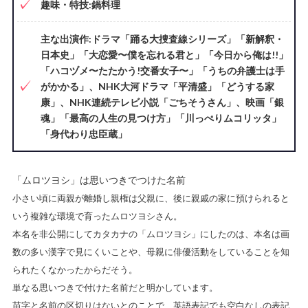
趣味・特技:鍋料理
主な出演作:ドラマ「踊る大捜査線シリーズ」「新解釈・
日本史」「大恋愛〜僕を忘れる君と」「今日から俺は!!」
「ハコヅメ〜たたかう!交番女子〜」「うちの弁護士は手
がかかる」、NHK大河ドラマ「平清盛」「どうする家
康」、NHK連続テレビ小説「ごちそうさん」、映画「銀
魂」「最高の人生の見つけ方」「川っぺりムコリッタ」
「身代わり忠臣蔵」
「ムロツヨシ」は思いつきでつけた名前
小さい頃に両親が離婚し親権は父親に、後に親戚の家に預けられると
いう複雑な環境で育ったムロツヨシさん。
本名を非公開にしてカタカナの「ムロツヨシ」にしたのは、本名は画
数の多い漢字で見にくいことや、母親に俳優活動をしていることを知
られたくなかったからだそう。
単なる思いつきで付けた名前だと明かしています。
苗字と名前の区切りはないとのことで、英語表記でも空白なしの表記