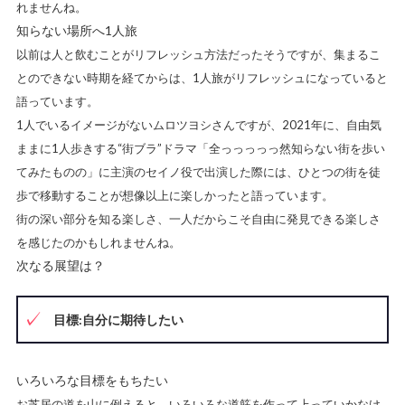
れませんね。
知らない場所へ1人旅
以前は人と飲むことがリフレッシュ方法だったそうですが、集まるこ
とのできない時期を経てからは、1人旅がリフレッシュになっていると
語っています。
1人でいるイメージがないムロツヨシさんですが、2021年に、自由気
ままに1人歩きする“街ブラ”ドラマ「全っっっっっ然知らない街を歩い
てみたものの」に主演のセイノ役で出演した際には、ひとつの街を徒
歩で移動することが想像以上に楽しかったと語っています。
街の深い部分を知る楽しさ、一人だからこそ自由に発見できる楽しさ
を感じたのかもしれませんね。
次なる展望は？
目標:自分に期待したい
いろいろな目標をもちたい
お芝居の道を山に例えると、いろいろな道筋を作って上っていかなけ