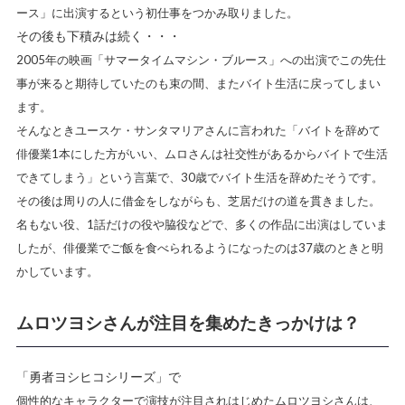
ース」に出演するという初仕事をつかみ取りました。
その後も下積みは続く・・・
2005年の映画「サマータイムマシン・ブルース」への出演でこの先仕
事が来ると期待していたのも束の間、またバイト生活に戻ってしまい
ます。
そんなときユースケ・サンタマリアさんに言われた「バイトを辞めて
俳優業1本にした方がいい、ムロさんは社交性があるからバイトで生活
できてしまう」という言葉で、30歳でバイト生活を辞めたそうです。
その後は周りの人に借金をしながらも、芝居だけの道を貫きました。
名もない役、1話だけの役や脇役などで、多くの作品に出演はしていま
したが、俳優業でご飯を食べられるようになったのは37歳のときと明
かしています。
ムロツヨシさんが注目を集めたきっかけは？
「勇者ヨシヒコシリーズ」で
個性的なキャラクターで演技が注目されはじめたムロツヨシさんは、