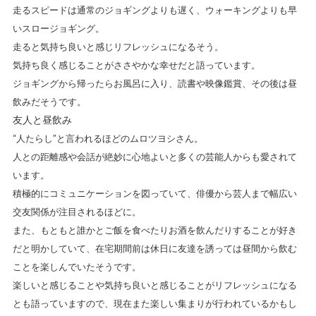
走るスピードは通常のジョギングよりも遅く、ウォーキングよりも早
いスロージョギング。
走ると気持ち良いと感じリフレッシュになるそう。
気持ち良く感じることがささやかな幸せだと語っています。
ジョギングから帰ったらお風呂に入り、読書や映像鑑賞、その後は昼
飲みだそうです。
友人と昼飲み
“人たらし”と言われるほどのムロツヨシさん。
人との距離感や会話が絶妙に心地よいと多くの芸能人からも愛されて
います。
積極的にコミュニケーションを図っていて、俳優から芸人まで幅広い
交友関係が注目されるほどに。
また、もともと誰かとご飯を食べたりお酒を飲んだりすることが好き
だと明かしていて、在宅期間前は休日に友達を誘っては昼間から飲む
ことを楽しんでいたそうです。
楽しいと感じることや気持ち良いと感じることがリフレッシュになる
とも語っていますので、現在また楽しい集まりが行われているかもし