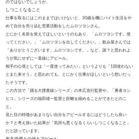
のではないでしょうか。
しつこくなること
仕事を取るにはこのままではいけないと、30歳を機にバイト生活をや
めて自分を売り込む営業活動をしたムロツヨシさん。
とにかく名前を覚えてほしいというのもあり、「ムロツヨシです。使
ってください。」「ムロツヨシを出してください。」飲み屋さんでは
「ありがとうございます。ムロツヨシです。」など、誰？と思われよ
うが気にせずに一直線にアピール。
相手の心境としては「一度使ってみたい」というよりも「1回使わない
とまた来そう」と思われても、とにかく仕事がほしいという想いだっ
たそうです。
この方法で「踊る大捜査線シリーズ」の本広克行監督や、「勇者ヨシ
ヒコ」シリーズの福田雄一監督と距離を縮めることができたとのこ
と。
見た目の特徴があまりない自分をアピールするにはどうしたら良い
か？と考え抜いた結果が「気持ち悪くなるくらいしつこくなること」
だと語っています。
有名俳優との仲をアピール