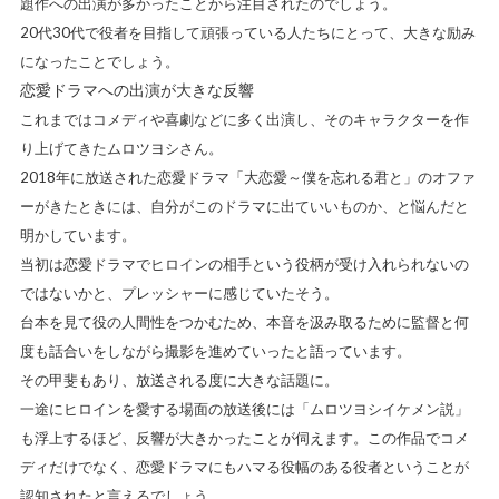
題作への出演が多かったことから注目されたのでしょう。
20代30代で役者を目指して頑張っている人たちにとって、大きな励み
になったことでしょう。
恋愛ドラマへの出演が大きな反響
これまではコメディや喜劇などに多く出演し、そのキャラクターを作
り上げてきたムロツヨシさん。
2018年に放送された恋愛ドラマ「大恋愛～僕を忘れる君と」のオファ
ーがきたときには、自分がこのドラマに出ていいものか、と悩んだと
明かしています。
当初は恋愛ドラマでヒロインの相手という役柄が受け入れられないの
ではないかと、プレッシャーに感じていたそう。
台本を見て役の人間性をつかむため、本音を汲み取るために監督と何
度も話合いをしながら撮影を進めていったと語っています。
その甲斐もあり、放送される度に大きな話題に。
一途にヒロインを愛する場面の放送後には「ムロツヨシイケメン説」
も浮上するほど、反響が大きかったことが伺えます。この作品でコメ
ディだけでなく、恋愛ドラマにもハマる役幅のある役者ということが
認知されたと言えるでしょう。