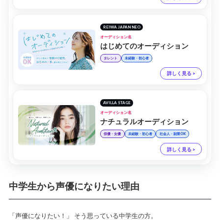
REIWA JAPAN NEO
オーディション名
はじめてのオーディション
タレント
未経験・初心者
詳しく見る >
AVILLA STAGE
オーディション名
ナチュラルオーディション
俳優・女優
未経験・初心者
社会人・副業OK
詳しく見る >
中学生から声優になりたい理由
「声優になりたい！」 そう思っている中学生の方。