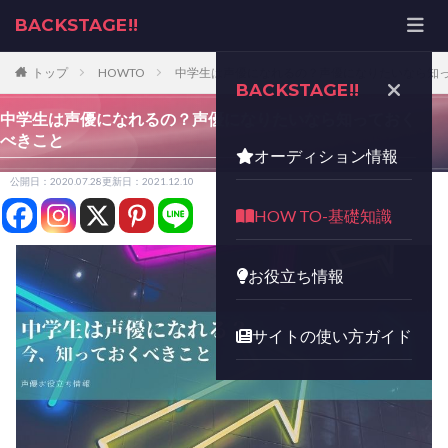
BACKSTAGE!!
トップ
HOWTO
中学生は声優になれるの？声優になりたいなら知
BACKSTAGE!!
中学生は声優になれるの？声優になりたいなら知っておく
べきこと
オーディション情報
公開日：2020.07.28
更新日：2021.12.10
HOW TO-基礎知識
お役立ち情報
サイトの使い方ガイド