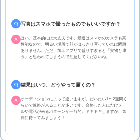
写真はスマホで撮ったものでもいいですか？
Q
はい、基本的には大丈夫です。最近はスマホのカメラも高
A
性能なので、明るい場所で顔がはっきり写っていれば問題
ありません。ただ、加工アプリで盛りすぎると「実物と違
う」と思われてしまうので注意してくださいね。
結果はいつ、どうやって届くの？
Q
オーディションによって違いますが、だいたい1〜2週間く
A
らいで連絡が来ることが多いです。合格した人にだけメー
ルや電話が来るパターンが一般的。ドキドキしますが、気
長に待ってみましょう！