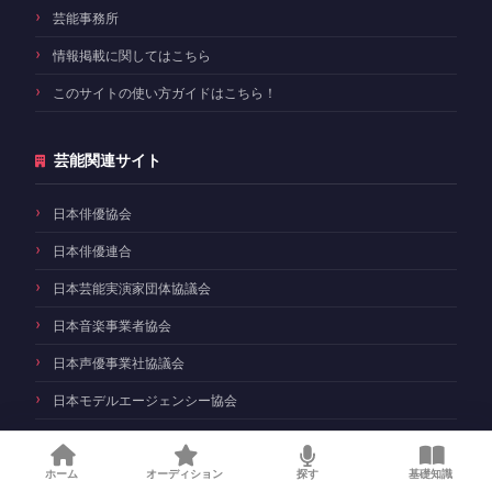
芸能事務所
情報掲載に関してはこちら
このサイトの使い方ガイドはこちら！
芸能関連サイト
日本俳優協会
日本俳優連合
日本芸能実演家団体協議会
日本音楽事業者協会
日本声優事業社協議会
日本モデルエージェンシー協会
芸能人の権利を守る 日本エンターテイナーライツ協会
ホーム
オーディション
探す
基礎知識
日本映画監督協会