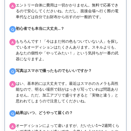
エントリー自体に費用は一切かかりません。無料で応募でき
A
るので安心してくださいね。ただし、面接会場へ行く際の電
車代などは自分でお財布から出すのが一般的です。
初心者でも本当に大丈夫…？
Q
もちろんです！「今はまだ何の色もついていない人」を探し
A
ているオーディションはたくさんあります。スキルよりも、
あなたの個性や「やってみたい！」という気持ちが一番の武
器になりますよ。
写真はスマホで撮ったものでもいいですか？
Q
はい、基本的には大丈夫です。最近はスマホのカメラも高性
A
能なので、明るい場所で顔がはっきり写っていれば問題あり
ません。ただ、加工アプリで盛りすぎると「実物と違う」と
思われてしまうので注意してくださいね。
結果はいつ、どうやって届くの？
Q
オーディションによって違いますが、だいたい1〜2週間くら
A