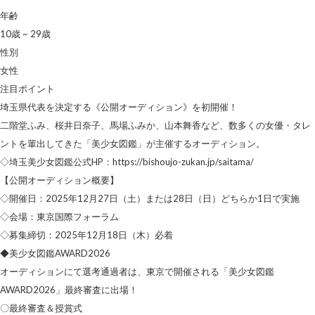
年齢
10歳 ~ 29歳
性別
女性
注目ポイント
埼玉県代表を決定する《公開オーディション》を初開催！
二階堂ふみ、桜井日奈子、馬場ふみか、山本舞香など、数多くの女優・タレ
ントを輩出してきた「美少女図鑑」が主催するオーディション。
◇埼玉美少女図鑑公式HP：https://bishoujo-zukan.jp/saitama/
【公開オーディション概要】
◇開催日：2025年12月27日（土）または28日（日）どちらか1日で実施
◇会場：東京国際フォーラム
◇募集締切：2025年12月18日（木）必着
◆美少女図鑑AWARD2026
オーディションにて選考通過者は、東京で開催される「美少女図鑑
AWARD2026」最終審査に出場！
〇最終審査＆授賞式