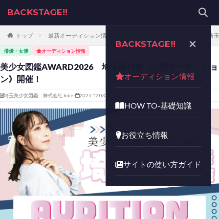
BACKSTAGE!!
トップ
最新オーディション情報一覧
美少女図鑑AWARD2026 
BACKSTAGE!!
俳優・女優
オーディション情報
美少女図鑑AWARD2026 埼玉県代表《公開オーディショ
オーディション情報
ン》開催！
埼玉美少女図鑑 株式会社Joker
2025.12.03
HOW TO-基礎知識
お役立ち情報
サイトの使い方ガイド