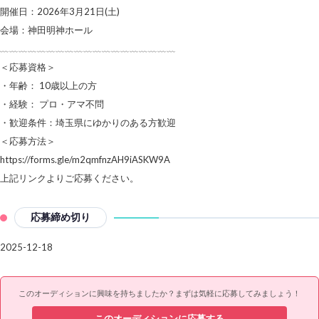
開催日：2026年3⽉21日(土)
会場：神田明神ホール
﹏﹏﹏﹏﹏﹏﹏﹏﹏﹏﹏﹏﹏﹏﹏﹏﹏﹏﹏
＜応募資格＞
・年齢： 10歳以上の方
・経験： プロ・アマ不問
・歓迎条件：埼玉県にゆかりのある方歓迎
＜応募方法＞
https://forms.gle/m2qmfnzAH9iASKW9A
上記リンクよりご応募ください。
応募締め切り
2025-12-18
このオーディションに興味を持ちましたか？まずは気軽に応募してみましょう！
このオーディションに応募する