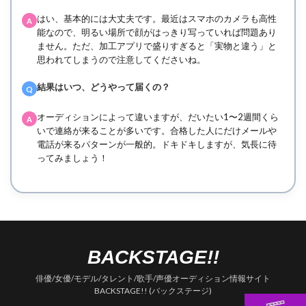
はい、基本的には大丈夫です。最近はスマホのカメラも高性
A
能なので、明るい場所で顔がはっきり写っていれば問題あり
ません。ただ、加工アプリで盛りすぎると「実物と違う」と
思われてしまうので注意してくださいね。
結果はいつ、どうやって届くの？
Q
オーディションによって違いますが、だいたい1〜2週間くら
A
いで連絡が来ることが多いです。合格した人にだけメールや
電話が来るパターンが一般的。ドキドキしますが、気長に待
ってみましょう！
BACKSTAGE!!
俳優/女優/モデル/タレント/歌手/声優オーディション情報サイト
BACKSTAGE!! (バックステージ)