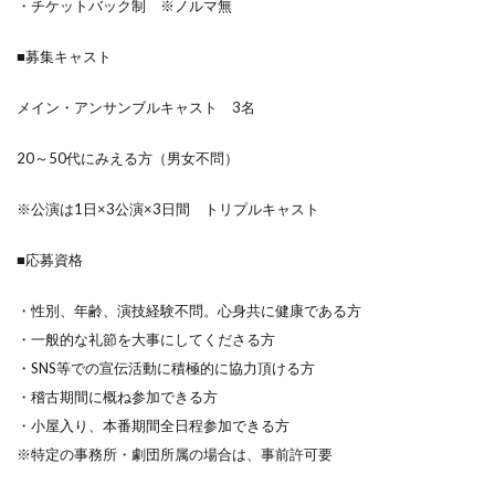
・チケットバック制 ※ノルマ無
■募集キャスト
メイン・アンサンブルキャスト 3名
20～50代にみえる方（男女不問）
※公演は1日×3公演×3日間 トリプルキャスト
■応募資格
・性別、年齢、演技経験不問。心身共に健康である方
・一般的な礼節を大事にしてくださる方
・SNS等での宣伝活動に積極的に協力頂ける方
・稽古期間に概ね参加できる方
・小屋入り、本番期間全日程参加できる方
※特定の事務所・劇団所属の場合は、事前許可要