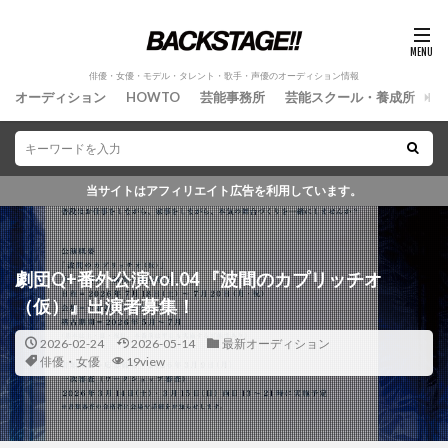
俳優・女優・モデル・タレント・歌手・声優のオーディション情報
オーディション
HOWTO
芸能事務所
芸能スクール・養成所
情
当サイトはアフィリエイト広告を利用しています。
劇団Q+番外公演vol.04 『波間のカプリッチオ
俳優・女優・モデル・タレント・歌手・声優のオーディ
（仮）』出演者募集！
2026-02-24
2026-05-14
最新オーディション
俳優・女優
19view