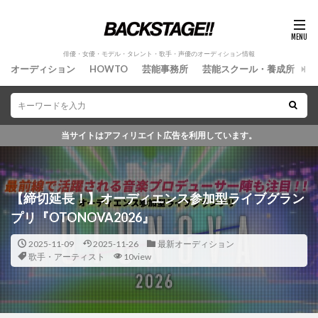
俳優・女優・モデル・タレント・歌手・声優のオーディション情報
オーディション
HOWTO
芸能事務所
芸能スクール・養成所
情
当サイトはアフィリエイト広告を利用しています。
【締切延長！】オーディエンス参加型ライブグラン
俳優・女優・モデル・タレント・歌手・声優のオー
プリ『OTONOVA2026』
2025-11-09
2025-11-26
最新オーディション
歌手・アーティスト
10view