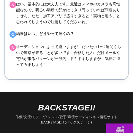
はい、基本的には大丈夫です。最近はスマホのカメラも高性
A
能なので、明るい場所で顔がはっきり写っていれば問題あり
ません。ただ、加工アプリで盛りすぎると「実物と違う」と
思われてしまうので注意してくださいね。
結果はいつ、どうやって届くの？
Q
オーディションによって違いますが、だいたい1〜2週間くら
A
いで連絡が来ることが多いです。合格した人にだけメールや
電話が来るパターンが一般的。ドキドキしますが、気長に待
ってみましょう！
BACKSTAGE!!
俳優/女優/モデル/タレント/歌手/声優オーディション情報サイト
BACKSTAGE!! (バックステージ)