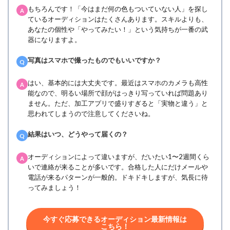
もちろんです！「今はまだ何の色もついていない人」を探し
A
ているオーディションはたくさんあります。スキルよりも、
あなたの個性や「やってみたい！」という気持ちが一番の武
器になりますよ。
写真はスマホで撮ったものでもいいですか？
Q
はい、基本的には大丈夫です。最近はスマホのカメラも高性
A
能なので、明るい場所で顔がはっきり写っていれば問題あり
ません。ただ、加工アプリで盛りすぎると「実物と違う」と
思われてしまうので注意してくださいね。
結果はいつ、どうやって届くの？
Q
オーディションによって違いますが、だいたい1〜2週間くら
A
いで連絡が来ることが多いです。合格した人にだけメールや
電話が来るパターンが一般的。ドキドキしますが、気長に待
ってみましょう！
今すぐ応募できるオーディション最新情報は
こちら！