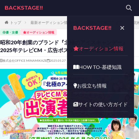
BACKSTAGE!!
トップ
最新オーディション情報一覧
昭和20年創業のブランド『北
BACKSTAGE!!
俳優・女優
オーディション情報
昭和20年創業のブランド『北極のアイスキャンデー』
オーディション情報
2025年テレビCM・広告ポスターモデル出演者募集！
株式会社OFFICE MINAMIKAZE
2025.05.27
HOW TO-基礎知識
お役立ち情報
サイトの使い方ガイド