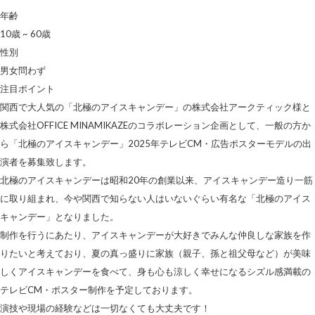
年齢
10歳 ~ 60歳
性別
男女問わず
注目ポイント
関西で大人気の「北極のアイスキャンデー」の株式会社アークティック様と
株式会社OFFICE MINAMIKAZEのコラボレーション企画として、一般の方か
ら「北極のアイスキャンデー」2025年テレビCM・広告ポスターモデルの出
演者を募集致します。
北極のアイスキャンデーは昭和20年の創業以来、アイスキャンデー造り一筋
に取り組まれ、今や関西で知らない人はいないぐらい有名な「北極のアイス
キャンデー」となりました。
制作を行うにあたり、アイスキャンデーが大好きでみんな仲良しな家族を作
りたいと考えており、夏の真っ盛りに家族（親子、孫と祖父母など）が美味
しくアイスキャンデーを食べて、身も心も涼しく幸せになるシズル感満載の
テレビCM・ポスター制作を予定しております。
演技や現場の経験などは一切なくても大丈夫です！