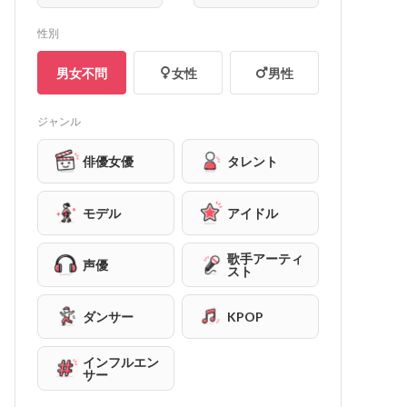
性別
男女不問
女性
男性
ジャンル
俳優女優
タレント
モデル
アイドル
歌手アーティ
声優
スト
ダンサー
KPOP
インフルエン
サー