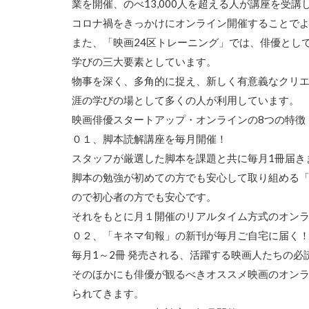
業を開催、のべ13,000人を超える人が講座を受講
コロナ禍をきっかけにオンライン開催することで
また、「映画24区トレーニング」では、俳優とし
学びの三大要素としています。
物事を深く、多角的に捉え、新しく有意義なクリ
涯の学びの場として多くの人が利用しています。
映画俳優スタートアップ・オンラインの8つの特徴
０１、脚本読解講座を毎月開催！
スタッフが厳選した脚本を課題と共に毎月1冊届き
脚本の勉強が初めての方でも安心して取り組める
ので初心者の方でも安心です。
それをもとに月１開催のリアルタイム方式のオン
０２、「キネマ旬報」の新刊が毎月ご自宅に届く
毎月1～2冊 発売される、活躍する映画人たちの
そのほかにも俳優が観るべきオススメ映画のオン
られてきます。