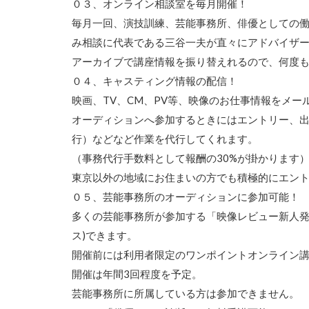
０３、オンライン相談室を毎月開催！
毎月一回、演技訓練、芸能事務所、俳優としての
み相談に代表である三谷一夫が直々にアドバイザ
アーカイブで講座情報を振り替えれるので、何度
０４、キャスティング情報の配信！
映画、TV、CM、PV等、映像のお仕事情報をメー
オーディションへ参加するときにはエントリー、
行）などなど作業を代行してくれます。
（事務代行手数料として報酬の30%が掛かります
東京以外の地域にお住まいの方でも積極的にエン
０５、芸能事務所のオーディションに参加可能！
多くの芸能事務所が参加する「映像レビュー新人発
ス)できます。
開催前には利用者限定のワンポイントオンライン
開催は年間3回程度を予定。
芸能事務所に所属している方は参加できません。