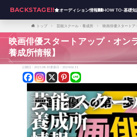
BACKSTAGE!!
オーディション情報
HOW TO-基礎
トップ
芸能スクール・養成所
映画俳優スタートア
映画俳優スタートアップ・オン
養成所情報】
公開日：2021.08.10
更新日：2024.06.11