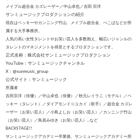
メイプル超合金 カズレーザー／中山卓也／吉田 宗洋
サンミュージックプロダクションの紹介
現在はベッキーやカンニング竹山、メイプル超合金、ぺこぱなどが所
属する大手事務所。
人気の高い女性タレントやお笑い芸人を多数抱え、幅広いジャンルの
タレントのマネジメントを得意とするプロダクションです。
正式名称：株式会社サンミュージックプロダクション
YouTube：
サンミュージックチャンネル
X：
@sunmusic_group
公式サイト：
サンミュージック
所属者
吉田宗洋（俳優）／中山卓也（俳優）／秋元レイラニ（モデル）／ベ
ッキー（タレント）／ダイアモンド☆ユカイ（歌手）／超合金 カズレ
ーザー（お笑い芸人）／小島よしお（お笑い芸人）／カンニング竹山
（お笑い芸人）／鳥居みゆき（お笑い芸人）…など
BACKSTAGE!!
サンミュージックアカデミー卒業後、サンミュージックアカデミー所