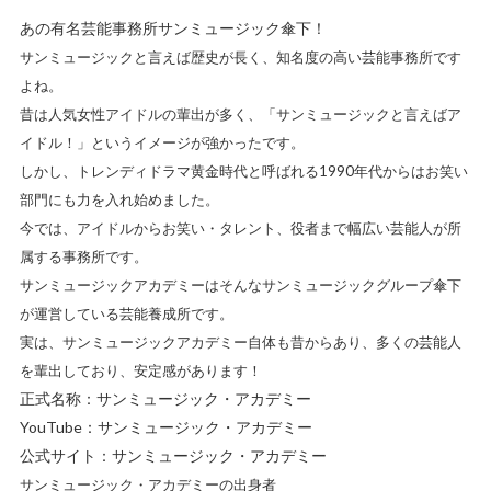
あの有名芸能事務所サンミュージック傘下！
サンミュージックと言えば歴史が長く、知名度の高い芸能事務所
です
よね。
昔は人気女性アイドルの輩出が多く、「サンミュージックと言えばア
イドル！」というイメージが強かったです。
しかし、トレンディドラマ黄金時代と呼ばれる1990年代からはお笑い
部門にも力を入れ始めました。
今では、
アイドルからお笑い・タレント、役者まで幅広い芸能人が所
属する事務所
です。
サンミュージックアカデミーはそんな
サンミュージックグループ傘下
が運営している芸能養成所
です。
実は、サンミュージックアカデミー自体も昔からあり、多くの芸能人
を輩出しており、安定感があります！
正式名称：サンミュージック・アカデミー
YouTube：
サンミュージック・アカデミー
公式サイト：
サンミュージック・アカデミー
サンミュージック・アカデミーの出身者