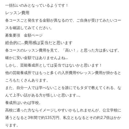
一括払いのみとなっているようです！
レッスン費用
各コースごと発生する金額が異なるので、ご自身が受けてみたいコー
スを確認してみてください。
募集要項 金額ページ
総合的に…費用感は妥当だと思います
各コースのレッスン費用を見て、「高い！」と思った方は多いはず。
確かに安い金額ではありませんよね…
しかし、芸能養成所としては妥当ではないかと思います！
他の芸能養成所ではもっと多くの入所費用やレッスン費用が掛かる
と
ころもたくさんあります。
また、自分一人では学べないことを
誰にでもタダで教えてくれる、な
んて上手い話がある方が怪しい
と思います…。
養成所はいわば学校。
高校に通った方ならイメージしやすいかもしれませんが、公立学校に
通うとなると3年間で約135万円、私立ともなるとその約2.7倍はかか
ります。