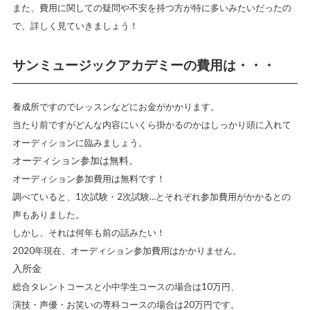
また、
費用に関しての疑問や不安を持つ方が特に多い
みたいだったの
で、詳しく見ていきましょう！
サンミュージックアカデミーの費用は・・・
養成所ですのでレッスンなどにお金がかかります。
当たり前ですがどんな内容にいくら掛かるのかはしっかり頭に入れて
オーディションに臨みましょう。
オーディション参加は無料。
オーディション参加費用は無料
です！
調べていると、1次試験・2次試験…とそれぞれ参加費用がかかるとの
声もありました。
しかし、それは何年も前の話みたい！
2020年現在、オーディション参加費用はかかりません。
入所金
総合タレントコースと小中学生コースの場合は10万円
、
演技・声優・お笑いの専科コースの場合は20万円
です。