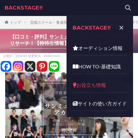
BACKSTAGE!!
トップ
芸能スクール・養成所
【口コミ・評判】サンミュージック
BACKSTAGE!!
【口コミ・評判】サンミュージックアカデミーを徹底
リサーチ！【特待生情報】
オーディション情報
公開日：2022.03.18
更新日：2026.04.06
HOW TO-基礎知識
お役立ち情報
サイトの使い方ガイド