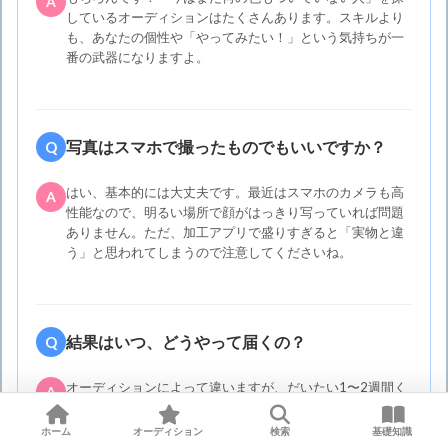
A
しているオーディションはたくさんあります。スキルより
も、あなたの個性や「やってみたい！」という気持ちが一
番の武器になりますよ。
写真はスマホで撮ったものでもいいですか？
Q
はい、基本的には大丈夫です。最近はスマホのカメラも高
A
性能なので、明るい場所で顔がはっきり写っていれば問題
ありません。ただ、加工アプリで盛りすぎると「実物と違
う」と思われてしまうので注意してくださいね。
結果はいつ、どうやって届くの？
Q
オーディションによって違いますが、だいたい1〜2週間く
A
らいで連絡が来ることが多いです。合格した人にだけメー
ルや電話が来るパターンが一般的。ドキドキしますが、気
ホーム
オーディション
検索
基礎知識
長に待ってみましょう！