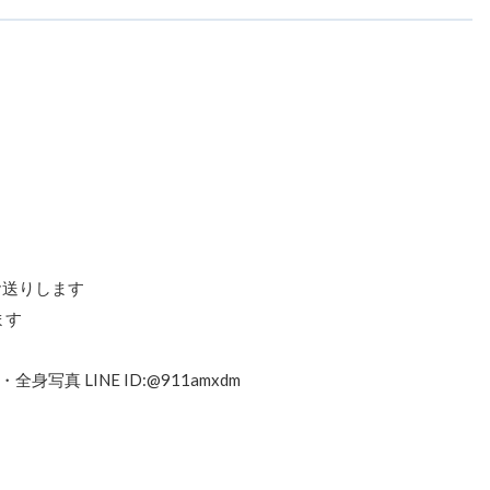
お送りします
ます
 LINE ID:@911amxdm