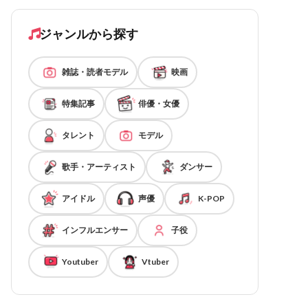
ジャンルから探す
雑誌・読者モデル
映画
特集記事
俳優・女優
タレント
モデル
歌手・アーティスト
ダンサー
アイドル
声優
K-POP
インフルエンサー
子役
Youtuber
Vtuber