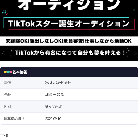
基本情報
主催
Xector1合同会社
年齢
18歳 〜 35歳
性別
男女問わず
応募締め切り
2025.09.10
主催