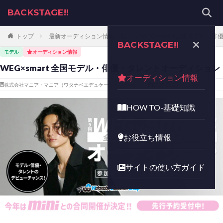
BACKSTAGE!!
トップ
最新オーディション情報一覧
WEG×smart 全国モデル
BACKSTAGE!!
モデル
オーディション情報
WEG×smart 全国モデル・俳優・タレントオーディション
オーディション情報
株式会社マニア・マニア（ワタナベエデュケーショングループ）
2025.02.01
HOW TO-基礎知識
お役立ち情報
サイトの使い方ガイド