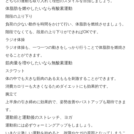
どちらの運動も取り入れて理想のスタイルを目指しましょう。
体脂肪を燃やしたいなら有酸素運動
階段の上り下り
負荷の少ない動作を時間をかけて行い、体脂肪を燃焼させましょう。
階段でなくても、段差の上り下りができればOKです。
ラジオ体操
ラジオ体操も、一つ一つの動きをしっかり行うことで体脂肪を燃焼さ
せることができます。
筋肉量を増やしたいなら無酸素運動
スクワット
体の中でも大きな筋肉のある太ももを刺激することができます。
消費カロリーも大きくなるためダイエットにも効果的です。
腕立て
上半身の引き締めに効果的で、姿勢改善やバストアップも期待できま
す。
運動前と運動後のストレッチ、ヨガ
運動前には必ずウォーミングアップをしましょう。
いきなり激しい運動を始めると、故障やケガの原因となってしまうこ