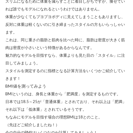
スリムになるために体重を減らすことに着目しがちですが、
痩せてい
れば誰でもモデルになれるというわけではありません。
体重が少なくてもプヨプヨボディに見えてしまうこともありますし、
反対に体重は軽くないのに引き締まったスタイルの方もいらっしゃい
ます。
これは、同じ重さの脂肪と筋肉を比べた時に、脂肪は密度が大きく筋
肉は密度が小さいという特徴があるからなんです。
魅力的なモデルを目指すなら、体重よりも見た目の「スタイル」に注
目してみましょう。
スタイルを測定するのに指標となる計算方法をいくつかご紹介してい
きます！
BMI値を測ってみよう
BMIというのは、身長と体重から「肥満度」を測定するものです。
日本では18.5～25が「普通体重」とされており、それ以上は「肥満」
それ以下は「低体重」とされているそうです。
ちなみにモデルを目指す場合の理想BMIは18
とのこと。
（先ほどご紹介しましたね！）
今の自分のBMIはいくつなのか計算してみましょう！