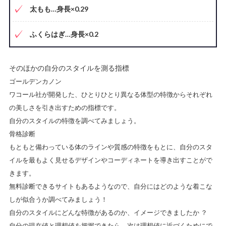
太もも…身長×0.29
ふくらはぎ…身長×0.2
そのほかの自分のスタイルを測る指標
ゴールデンカノン
ワコール社が開発した、ひとりひとり異なる
体型の特徴からそれぞれ
の美しさを引き出すための指標
です。
自分のスタイルの特徴を調べてみましょう。
骨格診断
もともと備わっている
体のラインや質感の特徴をもとに、自分のスタ
イルを最もよく見せるデザインやコーディネートを導き出す
ことがで
きます。
無料診断できるサイトもあるようなので、自分にはどのような着こな
しが似合うか調べてみましょう！
自分のスタイルにどんな特徴があるのか、イメージできましたか ？
自分の現在値と理想値を把握できたら、次は理想値に近づくためにで