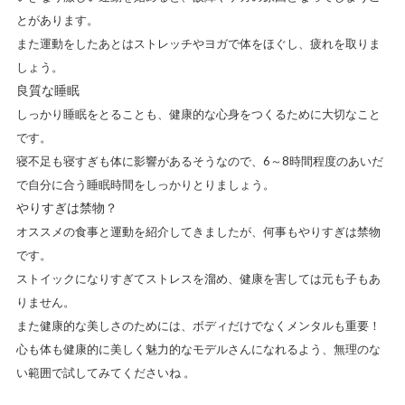
とがあります。
また運動をしたあとはストレッチやヨガで体をほぐし、疲れを取りま
しょう。
良質な睡眠
しっかり睡眠をとることも、健康的な心身をつくるために大切なこと
です。
寝不足も寝すぎも体に影響があるそうなので、
6～8時間程度のあいだ
で自分に合う睡眠時間をしっかりとりましょう。
やりすぎは禁物？
オススメの食事と運動を紹介してきましたが、何事もやりすぎは禁物
です。
ストイックになりすぎてストレスを溜め、健康を害しては元も子もあ
りません。
また
健康的な美しさのためには、ボディだけでなくメンタルも重要
！
心も体も健康的に美しく魅力的なモデルさんになれるよう、無理のな
い範囲で試してみてくださいね 。