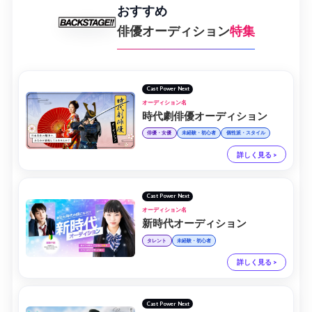
おすすめ
俳優オーディション
特集
Cast Power Next
オーディション名
時代劇俳優オーディション
俳優・女優
未経験・初心者
個性派・スタイル
詳しく見る >
Cast Power Next
オーディション名
新時代オーディション
タレント
未経験・初心者
詳しく見る >
Cast Power Next