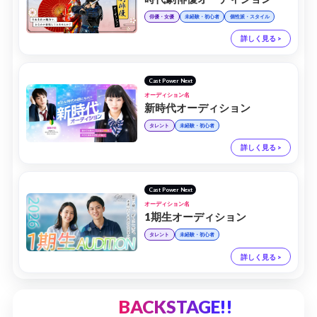
俳優・女優
未経験・初心者
個性派・スタイル
詳しく見る >
Cast Power Next
オーディション名
新時代オーディション
タレント
未経験・初心者
詳しく見る >
Cast Power Next
オーディション名
1期生オーディション
タレント
未経験・初心者
詳しく見る >
BACKSTAGE!!